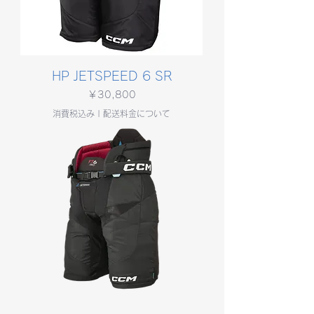
HP JETSPEED 6 SR
価格
￥30,800
消費税込み
|
配送料金について