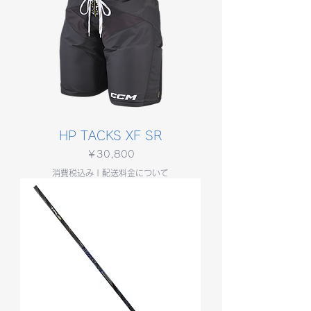
HP TACKS XF SR
価格
￥30,800
消費税込み
|
配送料金について