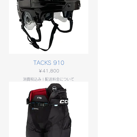
TACKS 910
価格
￥41,800
消費税込み
|
配送料金について