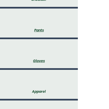
Pants
Gloves
Apparel