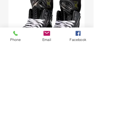
Phone
Email
Facebook
TACKS XF (SR)
価格
￥135,000
消費税込み
|
配送料金について
NEW