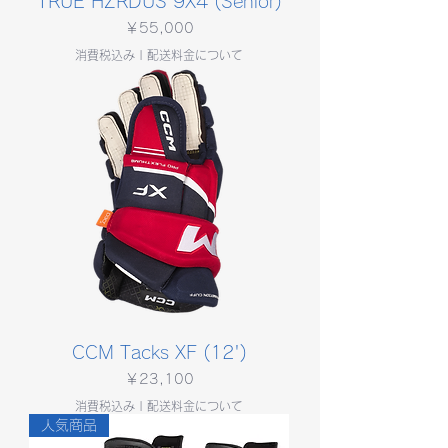
TRUE HZRDUS 9X4 (Senior)
価格
￥55,000
消費税込み
|
配送料金について
CCM Tacks XF (12')
価格
￥23,100
消費税込み
|
配送料金について
人気商品