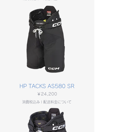
HP TACKS AS580 SR
価格
￥24,200
消費税込み
|
配送料金について