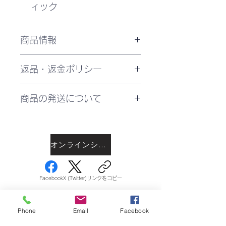
ィック
商品情報
商品の詳細を入力してください。
返品・返金ポリシー
サイズ、素材、取扱説明に加え、
商品の特徴やおすすめのポイント
- 返品・交換の条件
などを説明しましょう。
商品の発送について
- 未使用の商品に限ります。
- 商品到着後、必ずその場で試
発送料はお住いの都道府県によっ
し履きや試着をお願いします。
て異なります。ショッピングカー
- スケート靴や用品のサイズ違
トにて都道府県と郵便番号を入力
オンラインショップで購入
い交換は未使用のものに限りま
したら送料を表示します。
す。
- スケート靴等は外箱も商品の
Facebook
X (Twitter)
リンクをコピー
一部ですので、お送りした状態で
ご返送ください。
スケートショップウエスト
Phone
Email
Facebook
送料負担
- お客様のご都合による返品・