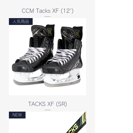
CCM Tacks XF (12')
人気商品
TACKS XF (SR)
NEW